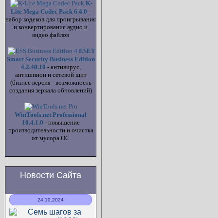
K-
Lite Mega Codec Pack 6.4.0
-
набор кодеков для проигрывания
и конвертирования аудио и
видео файлов
ESET
Smart Security Business Edition
4.2.40.10
- антивирус,
антишпион и сетевой щит
(бизнес версия - возможность
создания зеркала обновлений)
WinTools.net Professional
10.4.1.0
- повышение
производительности и очистка
от мусора ОС
Новости Сайта
24.10.2024