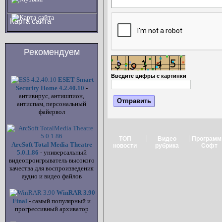
Карта сайта
Рекомендуем
Введите цифры с картинки
ESET Smart
Security Home 4.2.40.10
-
антивирус, антишпион,
антиспам, персональный
файервол
|
|
ТОП
Видео
Програм
ArcSoft Total Media Theatre
новости
рубрика
Софт
5.0.1.86
- универсальный
видеопроигрыватель высокого
качества для воспроизведения
аудио и видео файлов
WinRAR 3.90
Final
- самый популярный и
прогрессивный архиватор